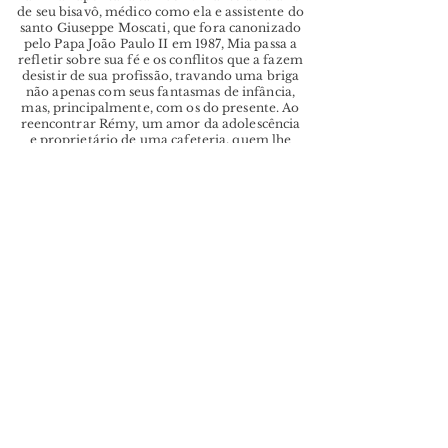
de seu bisavô, médico como ela e assistente do
santo Giuseppe Moscati, que fora canonizado
pelo Papa João Paulo II em 1987, Mia passa a
refletir sobre sua fé e os conflitos que a fazem
desistir de sua profissão, travando uma briga
não apenas com seus fantasmas de infância,
mas, principalmente, com os do presente. Ao
reencontrar Rémy, um amor da adolescência
e proprietário de uma cafeteria, quem lhe
conta sobre a extraordinária dança dos lírios-
do-mar, Mia se rende aos sinceros gestos de
afeição, compreendendo que é preciso
percorrer caminhos obscuros para se
regenerar. Aos poucos, volta a escutar a voz
da amiga Liz, assassinada brutalmente
quando ainda era uma menina. Não só as
dores que nos fazem desistir estão presentes
nesta obra surpreendente, a escritora Márcia
Moura oferece a verdade como forma de
sobrevivência.
Fique por dentro das novidades, 
projetos e publicações.
Email
*